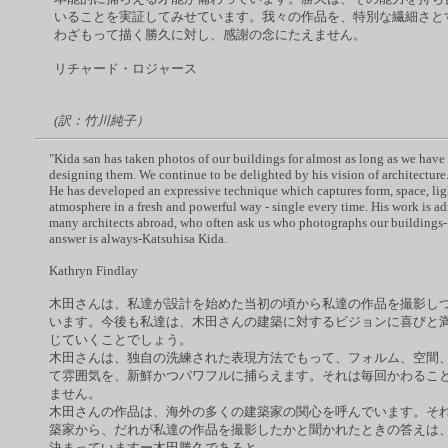
いることを実証してみせています。我々の作品を、特別な繊細さと
わざもって描く勝久に対し、感謝の念にたえません。
リチャード・ロジャース
(
訳：竹川純子）
"Kida san has taken photos of our buildings for almost as long as we have
designing them. We continue to be delighted by his vision of architecture
He has developed an expressive technique which captures form, space, lig
atmosphere in a fresh and powerful way - single every time. His work is a
many architects abroad, who often ask us who photographs our buildings-
answer is always-Katsuhisa Kida.
Kathryn Findlay
木田さんは、私達が設計を始めた当初の頃から私達の作品を撮影し
います。今後も私達は、木田さんの建築に対するビジョンに喜びと
じていくことでしょう。
木田さんは、独自の洗練された表現方法でもって、フォルム、空間
て雰囲気を、新鮮かつパワフルに捕らえます。それは毎回かわるこ
ません。
木田さんの作品は、海外の多くの建築家の関心を呼んでいます。そ
築家から、だれが私達の作品を撮影したかと聞かれたときの答えは
決まっていますー木田勝久であると。