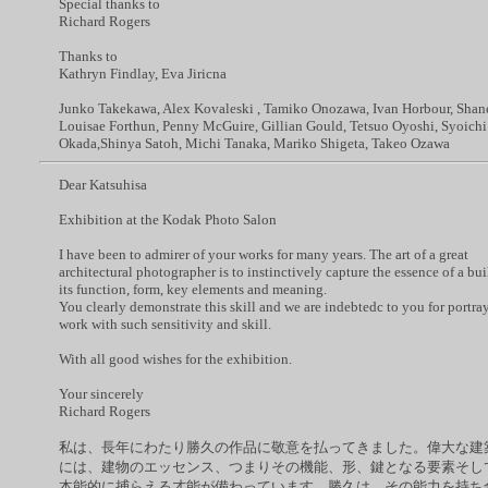
Special thanks to
Richard Rogers
Thanks to
Kathryn Findlay, Eva Jiricna
Junko Takekawa, Alex Kovaleski , Tamiko Onozawa, Ivan Horbour, Shan
Louisae Forthun, Penny McGuire, Gillian Gould, Tetsuo Oyoshi, Syoichi
Okada,Shinya Satoh, Michi Tanaka, Mariko Shigeta, Takeo Ozawa
Dear Katsuhisa
Exhibition at the Kodak Photo Salon
I have been to admirer of your works for many years. The art of a great
architectural photographer is to instinctively capture the essence of a bui
its function, form, key elements and meaning.
You clearly demonstrate this skill and we are indebtedc to you for portra
work with such sensitivity and skill.
With all good wishes for the exhibition.
Your sincerely
Richard Rogers
私は、長年にわたり勝久の作品に敬意を払ってきました。偉大な建
には、建物のエッセンス、つまりその機能、形、鍵となる要素そし
本能的に捕らえる才能が備わっています。勝久は、その能力を持ち