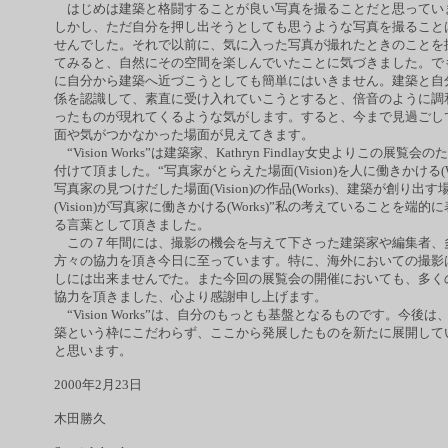
はじめは建築と格闘することが良い写真を撮ることだと思ってい
しかし、ただ自分を押し出そうとしても思うような写真を撮ること
せんでした。それで以前に、気に入った写真が撮れたときのことを
てみると、自然にその空間を楽しんでいたことに気づきました。で
に自分から建築へ近づこうとしても簡単にはいきません。建築と自
係を認識して、素直に受け入れていこうとすると、倍音のように調
ったものが現れてくるような気がします。すると、今まで見過ごし
面や気がつかなかった場面が見えてきます。
“Vision Works”は建築家、Kathryn Findlay女史よりこの展覧会
付けて頂ました。“写真家がとらえた場面(Vision)を人に働きかける(Wo
写真家の見つけだした場面(Vision)の作品(Works)、建築が創り出す
(Vision)が写真家に働きかける(Works)”私の考えていることを端的
る言葉として頂きました。
この７年間には、撮影の機会を与えて下さった建築家や編集者、
方々の協力を頂き今日に至っています。特に、海外においての撮影
しには出来ませんでた。また今回の展覧会の開催においても、多く
協力を頂きました、心より感謝申し上げます。
“Vision Works”は、自分のもっとも基盤となるものです。今後は
築という枠にこだわらず、ここから発展したものを新たに展開して
と思います。
2000年2月23日
木田勝久